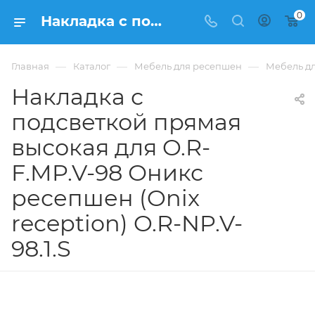
0
Накладка с подсветкой прямая высокая для O.R-F.MP.V-98 Оникс ресепшен (Onix reception) O.R-NP.V-98.1.S из ЛДСП купить в Москве, цена 11 178 ₽. - интернет-магазин ФРАНКОМ
—
—
—
Главная
Каталог
Мебель для ресепшен
Мебель дл
Накладка с
подсветкой прямая
высокая для O.R-
F.MP.V-98 Оникс
ресепшен (Onix
reception) O.R-NP.V-
98.1.S