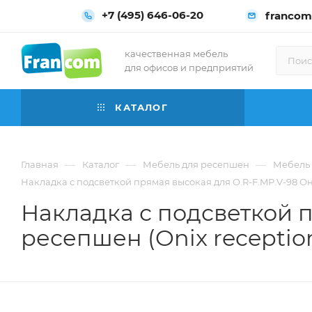
+7 (495) 646-06-20
francom
качественная мебель
для офисов и предприятий
КАТАЛОГ
—
—
—
Главная
Каталог
Мебель для ресепшен
Мебель 
Накладка с подсветкой прямая высокая для O.R-F.MP.V-98 Они
Накладка с подсветкой п
ресепшен (Onix reception