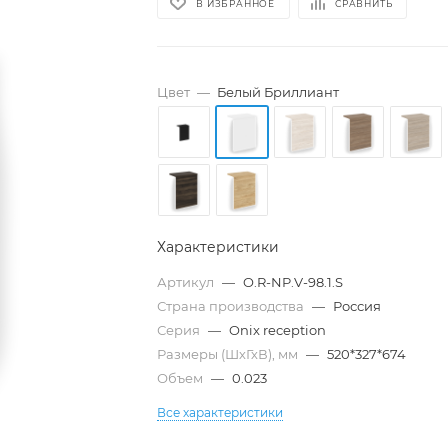
В ИЗБРАННОЕ
СРАВНИТЬ
Цвет
—
Белый Бриллиант
Характеристики
Артикул
—
O.R-NP.V-98.1.S
Страна производства
—
Россия
Серия
—
Onix reception
Размеры (ШхГхВ), мм
—
520*327*674
Объем
—
0.023
Все характеристики