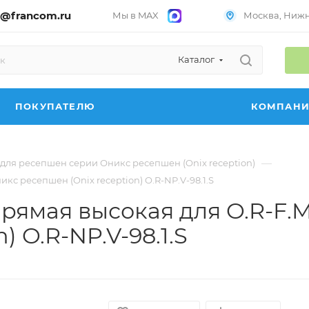
@francom.ru
Мы в MAX
Москва, Нижни
Каталог
ПОКУПАТЕЛЮ
КОМПАН
—
для ресепшен серии Оникс ресепшен (Onix reception)
кс ресепшен (Onix reception) O.R-NP.V-98.1.S
рямая высокая для O.R-F.
) O.R-NP.V-98.1.S