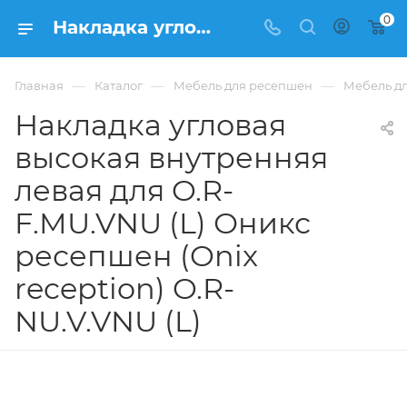
0
Накладка угловая высокая внутренняя левая для O.R-F.MU.VNU (L) Оникс ресепшен (Onix reception) O.R-NU.V.VNU (L) из ЛДСП купить в Москве, цена 6 132 ₽. - интернет-магазин ФРАНКОМ
—
—
—
Главная
Каталог
Мебель для ресепшен
Мебель дл
Накладка угловая
высокая внутренняя
левая для O.R-
F.MU.VNU (L) Оникс
ресепшен (Onix
reception) O.R-
NU.V.VNU (L)