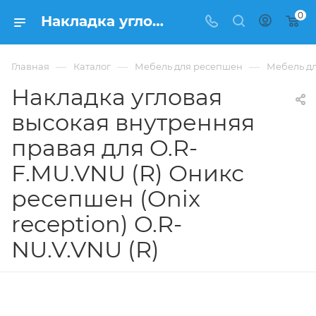
0
Накладка угловая высокая внутренняя правая для O.R-F.MU.VNU (R) Оникс ресепшен (Onix reception) O.R-NU.V.VNU (R) из ЛДСП купить в Москве, цена 6 132 ₽. - интернет-магазин ФРАНКОМ
—
—
—
Главная
Каталог
Мебель для ресепшен
Мебель дл
Накладка угловая
высокая внутренняя
правая для O.R-
F.MU.VNU (R) Оникс
ресепшен (Onix
reception) O.R-
NU.V.VNU (R)