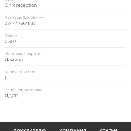
Onix reception
Размеры (ШхГхВ), мм
2244*766*1187
Объем
0.307
Материал покрытия
Ламинат
Количество мест
11
Основной материал
ЛДСП
ПОКУПАТЕЛЮ
КОМПАНИЯ
СТАТЬИ