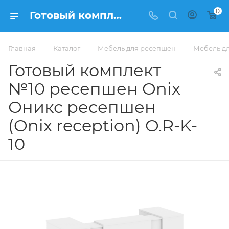
0
Готовый комплект №10 ресепшен Onix Оникс ресепшен (Onix reception) O.R-K-10 из ЛДСП купить в Москве, цена 75 111 ₽. - интернет-магазин ФРАНКОМ
—
—
—
Главная
Каталог
Мебель для ресепшен
Мебель дл
Готовый комплект
№10 ресепшен Onix
Оникс ресепшен
(Onix reception) O.R-K-
10