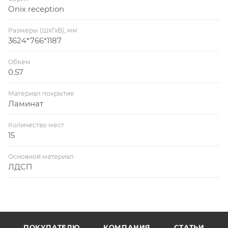
Onix reception
Размеры (ШхГхВ), мм
3624*766*1187
Объем
0.57
Материал покрытия
Ламинат
Количество мест
15
Основной материал
ЛДСП
ПОКУПАТЕЛЮ
КОМПАНИЯ
СТАТЬИ