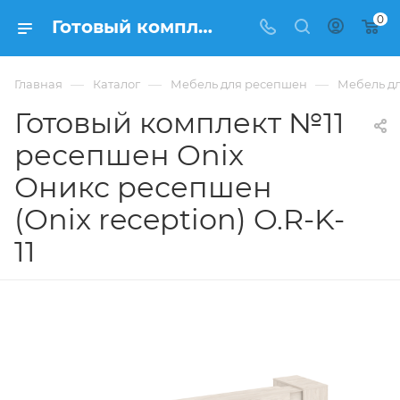
0
Готовый комплект №11 ресепшен Onix Оникс ресепшен (Onix reception) O.R-K-11 из ЛДСП купить в Москве, цена 111 293 ₽. - интернет-магазин ФРАНКОМ
—
—
—
Главная
Каталог
Мебель для ресепшен
Мебель дл
Готовый комплект №11
ресепшен Onix
Оникс ресепшен
(Onix reception) O.R-K-
11