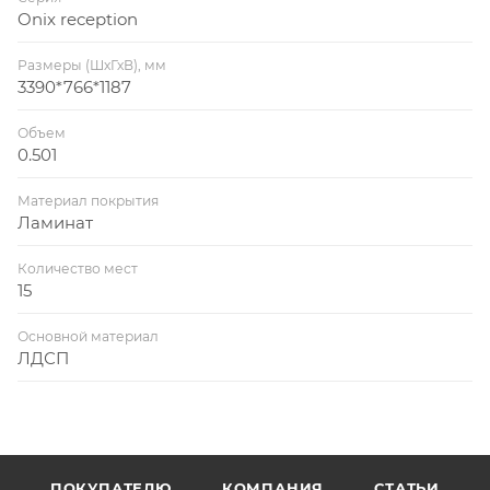
Onix reception
Размеры (ШхГхВ), мм
3390*766*1187
Объем
0.501
Материал покрытия
Ламинат
Количество мест
15
Основной материал
ЛДСП
ПОКУПАТЕЛЮ
КОМПАНИЯ
СТАТЬИ