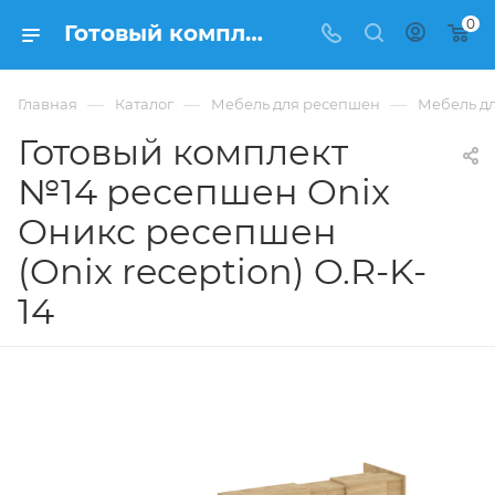
0
Готовый комплект №14 ресепшен Onix Оникс ресепшен (Onix reception) O.R-K-14 из ЛДСП купить в Москве, цена 77 652 ₽. - интернет-магазин ФРАНКОМ
—
—
—
Главная
Каталог
Мебель для ресепшен
Мебель дл
Готовый комплект
№14 ресепшен Onix
Оникс ресепшен
(Onix reception) O.R-K-
14