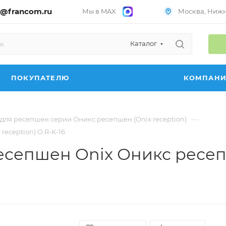
@francom.ru
Мы в MAX
Москва, Нижни
Каталог
ПОКУПАТЕЛЮ
КОМПАН
—
для ресепшен серии Оникс ресепшен (Onix reception)
eception) O.R-K-16
есепшен Onix Оникс ресепш