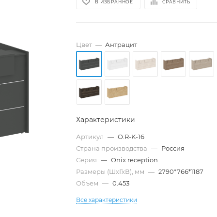
В ИЗБРАННОЕ
СРАВНИТЬ
Цвет
—
Антрацит
Характеристики
Артикул
—
O.R-K-16
Страна производства
—
Россия
Серия
—
Onix reception
Размеры (ШхГхВ), мм
—
2790*766*1187
Объем
—
0.453
Все характеристики