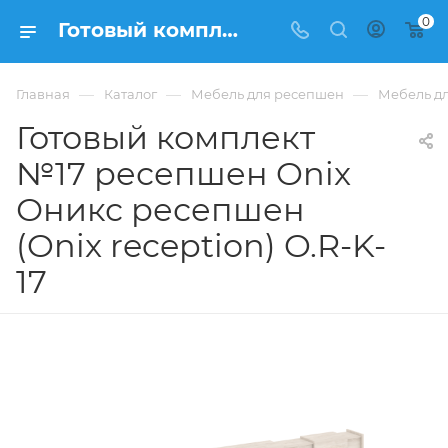
0
Готовый комплект №17 ресепшен Onix Оникс ресепшен (Onix reception) O.R-K-17 из ЛДСП купить в Москве, цена 74 740 ₽. - интернет-магазин ФРАНКОМ
—
—
—
Главная
Каталог
Мебель для ресепшен
Мебель дл
Готовый комплект
№17 ресепшен Onix
Оникс ресепшен
(Onix reception) O.R-K-
17