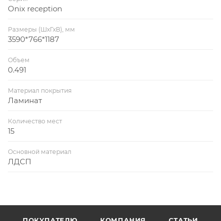
Onix reception
Размеры (ШхГхВ), мм
3590*766*1187
Объем
0.491
Материал покрытия
Ламинат
Количество мест
15
Основной материал
ЛДСП
ПОКУПАТЕЛЮ
КОМПАНИЯ
СТАТЬИ