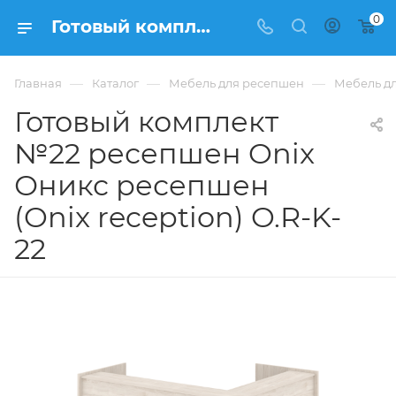
0
Готовый комплект №22 ресепшен Onix Оникс ресепшен (Onix reception) O.R-K-22 из ЛДСП купить в Москве, цена 60 523 ₽. - интернет-магазин ФРАНКОМ
—
—
—
Главная
Каталог
Мебель для ресепшен
Мебель дл
Готовый комплект
№22 ресепшен Onix
Оникс ресепшен
(Onix reception) O.R-K-
22