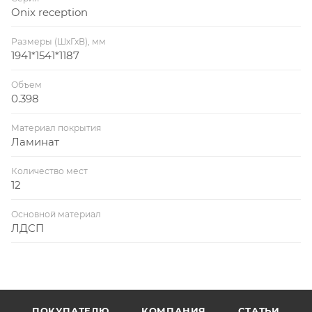
Onix reception
Размеры (ШхГхВ), мм
1941*1541*1187
Объем
0.398
Материал покрытия
Ламинат
Количество мест
12
Основной материал
ЛДСП
ПОКУПАТЕЛЮ
КОМПАНИЯ
СТАТЬИ