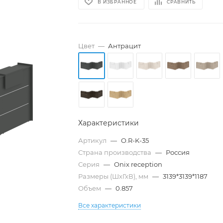
В ИЗБРАННОЕ
СРАВНИТЬ
Цвет
—
Антрацит
Характеристики
Артикул
—
O.R-K-35
Страна производства
—
Россия
Серия
—
Onix reception
Размеры (ШхГхВ), мм
—
3139*3139*1187
Объем
—
0.857
Все характеристики