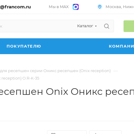
@francom.ru
Мы в MAX
Москва, Нижни
Каталог
ПОКУПАТЕЛЮ
КОМПАН
—
для ресепшен серии Оникс ресепшен (Onix reception)
eception) O.R-K-35
есепшен Onix Оникс ресепш