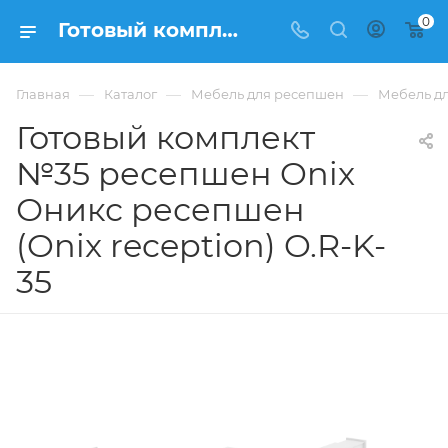
0
Готовый комплект №35 ресепшен Onix Оникс ресепшен (Onix reception) O.R-K-35 из ЛДСП купить в Москве, цена 143 060 ₽. - интернет-магазин ФРАНКОМ
—
—
—
Главная
Каталог
Мебель для ресепшен
Мебель дл
Готовый комплект
№35 ресепшен Onix
Оникс ресепшен
(Onix reception) O.R-K-
35