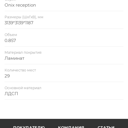
Onix reception
Размеры (ШхГхВ), мм
3139*3139*1187
Объем
0.857
Материал покрытия
Ламинат
Количество мест
29
Основной материал
ЛДСП
ПОКУПАТЕЛЮ
КОМПАНИЯ
СТАТЬИ