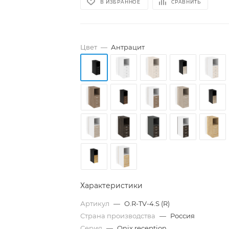
В ИЗБРАННОЕ
СРАВНИТЬ
Цвет
—
Антрацит
Характеристики
Артикул
—
O.R-TV-4.S (R)
Страна производства
—
Россия
Серия
—
Onix reception