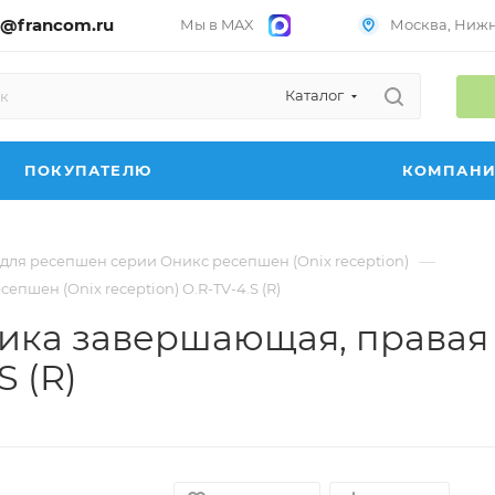
@francom.ru
Мы в MAX
Москва, Нижни
Каталог
ПОКУПАТЕЛЮ
КОМПАН
—
для ресепшен серии Оникс ресепшен (Onix reception)
пшен (Onix reception) O.R-TV-4.S (R)
щика завершающая, права
S (R)