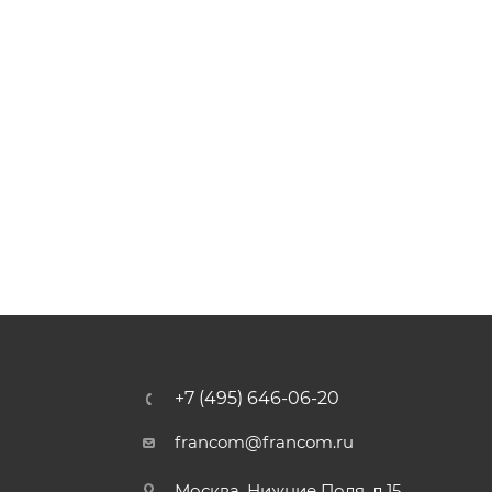
+7 (495) 646-06-20
francom@francom.ru
Москва, Нижние Поля, д.15