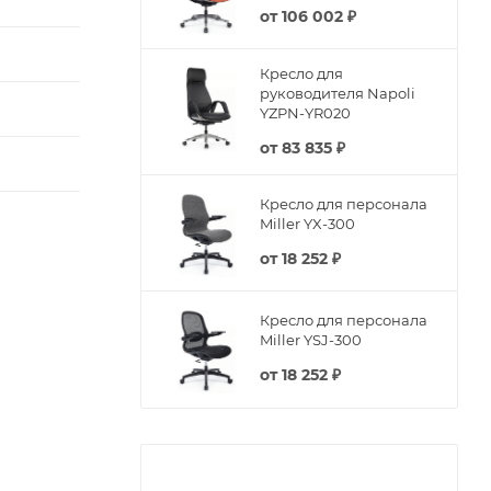
от
106 002 ₽
Кресло для
руководителя Napoli
YZPN-YR020
от
83 835 ₽
Кресло для персонала
Miller YX-300
от
18 252 ₽
Кресло для персонала
Miller YSJ-300
от
18 252 ₽