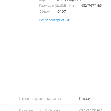
Размеры (ШхГхВ), мм
—
432*767*1185
Объем
—
0.107
Все характеристики
Страна производства
Россия
Размеры (ШхГхВ), мм
432*767*1185