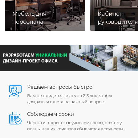
Мебель для
Кабинет
персонала
руководителя
Решаем вопросы быстро
Вам не придется ждать по 2-3 дня, чтобы
дождаться ответа на важный вопрос.
Соблюдаем сроки
Честно и открыто озвучиваем сроки, поэтому
планы наших клиентов сбываются в точности.