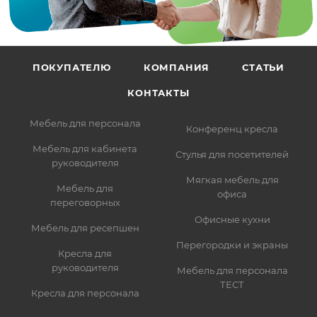
ПОКУПАТЕЛЮ
КОМПАНИЯ
СТАТЬИ
КОНТАКТЫ
Мебель для персонала
Конференц кресла
Мебель для кабинета
Стулья для посетителей
руководителя
Мягкая мебель для
Мебель для
офиса
переговорных
Офисные кухни
Мебель для ресепшен
Перегородки и экраны
Кресла для
руководителя
Мебель для персонала
ТЕСТ
Кресла для персонала