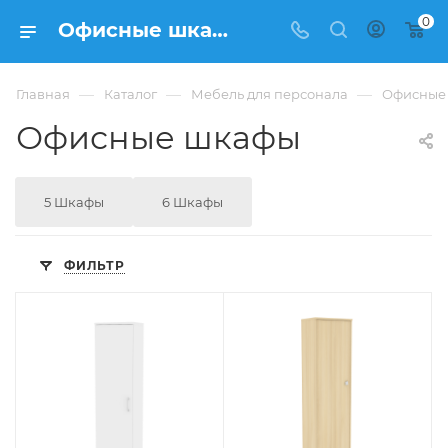
0
Офисные шкафы - купить в Москве - ФРАНКОМ
—
—
—
Главная
Каталог
Мебель для персонала
Офисные
Офисные шкафы
5 Шкафы
6 Шкафы
ФИЛЬТР