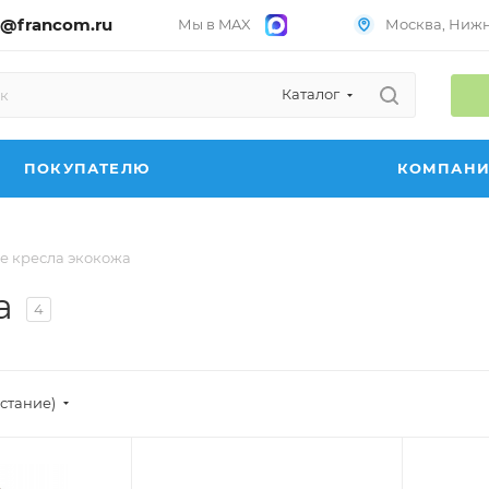
@francom.ru
Мы в MAX
Москва, Нижни
Каталог
ПОКУПАТЕЛЮ
КОМПАН
 кресла экокожа
а
4
астание)