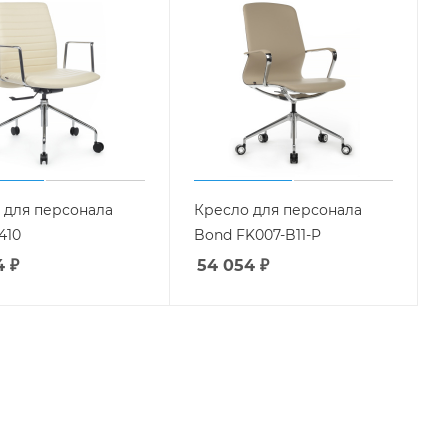
 для персонала
Кресло для персонала
410
Bond FK007-B11-P
4
₽
54 054
₽