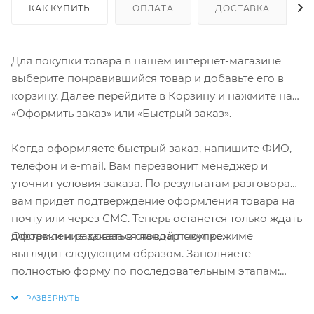
КАК КУПИТЬ
ОПЛАТА
ДОСТАВКА
Для покупки товара в нашем интернет-магазине
выберите понравившийся товар и добавьте его в
корзину. Далее перейдите в Корзину и нажмите на
«Оформить заказ» или «Быстрый заказ».
Когда оформляете быстрый заказ, напишите ФИО,
телефон и e-mail. Вам перезвонит менеджер и
уточнит условия заказа. По результатам разговора
вам придет подтверждение оформления товара на
почту или через СМС. Теперь останется только ждать
Оформление заказа в стандартном режиме
доставки и радоваться новой покупке.
выглядит следующим образом. Заполняете
полностью форму по последовательным этапам:
адрес, способ доставки, оплаты, данные о себе.
Советуем в комментарии к заказу написать