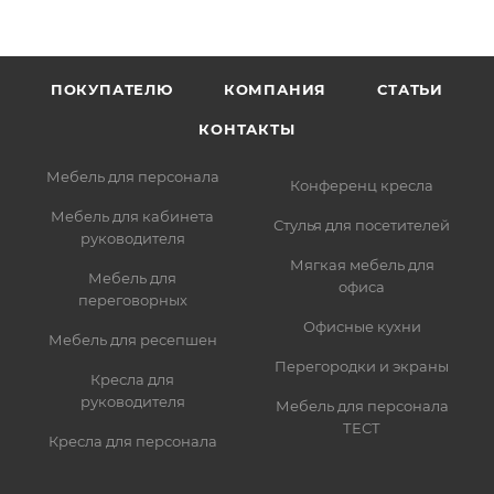
информацию, которая поможет курьеру вас найти.
Нажмите кнопку «Оформить заказ».
ПОКУПАТЕЛЮ
КОМПАНИЯ
СТАТЬИ
КОНТАКТЫ
Мебель для персонала
Конференц кресла
Мебель для кабинета
Стулья для посетителей
руководителя
Мягкая мебель для
Мебель для
офиса
переговорных
Офисные кухни
Мебель для ресепшен
Перегородки и экраны
Кресла для
руководителя
Мебель для персонала
ТЕСТ
Кресла для персонала