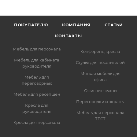
информацию, которая поможет курьеру вас найти.
Нажмите кнопку «Оформить заказ».
ПОКУПАТЕЛЮ
КОМПАНИЯ
СТАТЬИ
КОНТАКТЫ
Мебель для персонала
Конференц кресла
Мебель для кабинета
Стулья для посетителей
руководителя
Мягкая мебель для
Мебель для
офиса
переговорных
Офисные кухни
Мебель для ресепшен
Перегородки и экраны
Кресла для
руководителя
Мебель для персонала
ТЕСТ
Кресла для персонала