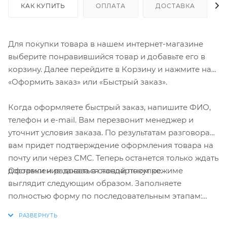
КАК КУПИТЬ
ОПЛАТА
ДОСТАВКА
Для покупки товара в нашем интернет-магазине
выберите понравившийся товар и добавьте его в
корзину. Далее перейдите в Корзину и нажмите на
«Оформить заказ» или «Быстрый заказ».
Когда оформляете быстрый заказ, напишите ФИО,
телефон и e-mail. Вам перезвонит менеджер и
уточнит условия заказа. По результатам разговора
вам придет подтверждение оформления товара на
почту или через СМС. Теперь останется только ждать
Оформление заказа в стандартном режиме
доставки и радоваться новой покупке.
выглядит следующим образом. Заполняете
полностью форму по последовательным этапам:
адрес, способ доставки, оплаты, данные о себе.
Советуем в комментарии к заказу написать