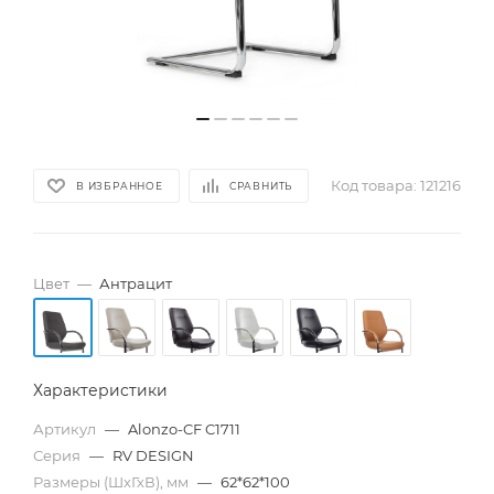
Код товара:
121216
В ИЗБРАННОЕ
СРАВНИТЬ
Цвет
—
Антрацит
Характеристики
Артикул
—
Alonzo-CF C1711
Серия
—
RV DESIGN
Размеры (ШхГхВ), мм
—
62*62*100