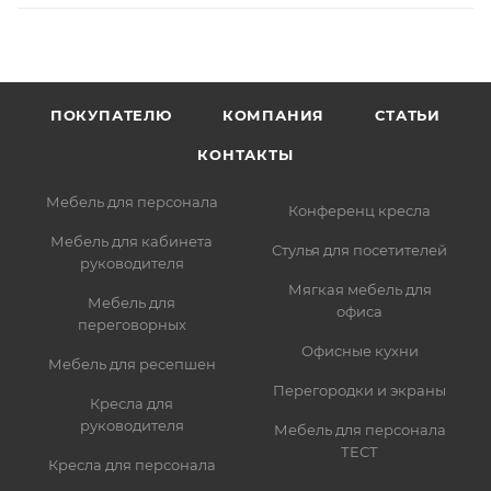
ПОКУПАТЕЛЮ
КОМПАНИЯ
СТАТЬИ
КОНТАКТЫ
Мебель для персонала
Конференц кресла
Мебель для кабинета
Стулья для посетителей
руководителя
Мягкая мебель для
Мебель для
офиса
переговорных
Офисные кухни
Мебель для ресепшен
Перегородки и экраны
Кресла для
руководителя
Мебель для персонала
ТЕСТ
Кресла для персонала