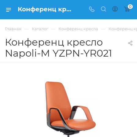
0
Конференц кресло Конференц кресла Napoli-M YZPN-YR021 купить в Москве, цена 106 002 ₽. - интернет-магазин ФРАНКОМ
—
—
—
Главная
Каталог
Конференц кресла
Конференц кр
Конференц кресло
Napoli-M YZPN-YR021