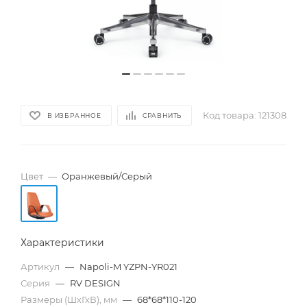
Код товара:
121308
В ИЗБРАННОЕ
СРАВНИТЬ
Цвет
—
Оранжевый/Серый
Характеристики
Артикул
—
Napoli-M YZPN-YR021
Серия
—
RV DESIGN
Размеры (ШхГхВ), мм
—
68*68*110-120