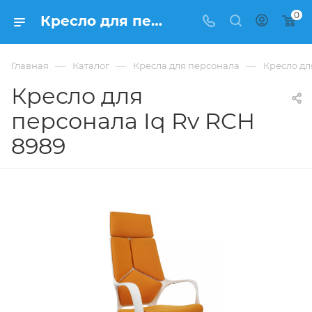
0
Кресло для персонала Кресла для персонала Iq Rv RCH 8989 купить в Москве, цена 15 948 ₽. - интернет-магазин ФРАНКОМ
—
—
—
Главная
Каталог
Кресла для персонала
Кресло дл
Кресло для
персонала Iq Rv RCH
8989