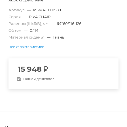
Характеристики
Артикул
—
Iq Rv RCH 8989
Серия
—
RIVA CHAIR
Размеры (ШхГхВ), мм
—
64*60*116-126
Объем
—
0.114
Материал сиденья
—
Ткань
Все характеристики
15 948
₽
Нашли дешевле?