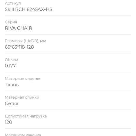
Артикул
Skill RCH 6245AX-HS
Серия
RIVA CHAIR
Размеры (ШхГхВ), мм
65*63*118-128
Объем
0.177
Материал сиденья
Ткань
Материал спинки
Сетка
Допустимая нагрузка
120
Механизм качания