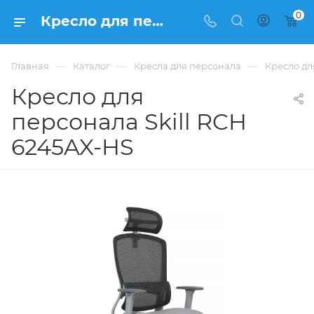
0
Кресло для персонала Кресла для персонала Skill RCH 6245AX-HS купить в Москве, цена 19 004 ₽. - интернет-магазин ФРАНКОМ
—
—
—
Главная
Каталог
Кресла для персонала
Кресло дл
Кресло для
персонала Skill RCH
6245AX-HS