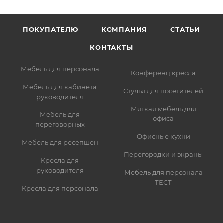
ПОКУПАТЕЛЮ
КОМПАНИЯ
СТАТЬИ
КОНТАКТЫ
Мебель для персонала
Конференц кресла
Мебель для кабинета
Стулья для посетителей
руководителя
Мягкая мебель для
Мебель для
офиса
переговорных
Офисные кухни
Мебель для ресепшен
Перегородки и экраны
Кресла для
руководителя
Мебель для персонала
ТЕСТ
Кресла для персонала