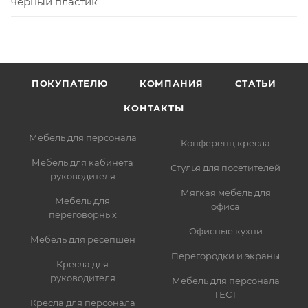
черный пластик
ПОКУПАТЕЛЮ
КОМПАНИЯ
СТАТЬИ
КОНТАКТЫ
Мебель для персонала
Конференц кресла
Мебель для кабинета
Стулья для посетителей
руководителя
Мягкая мебель для
Мебель для
офиса
переговорных
Офисные кухни
Мебель для ресепшен
Перегородки и экраны
Кресла для
руководителя
Мебель для персонала
ТЕСТ
Кресла для персонала