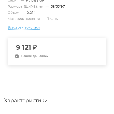
Серия
—
RV DESIGN
Размеры (ШхГхВ), мм
—
58*55*97
Объем
—
0.014
Материал сиденья
—
Ткань
Все характеристики
9 121
₽
Нашли дешевле?
Характеристики