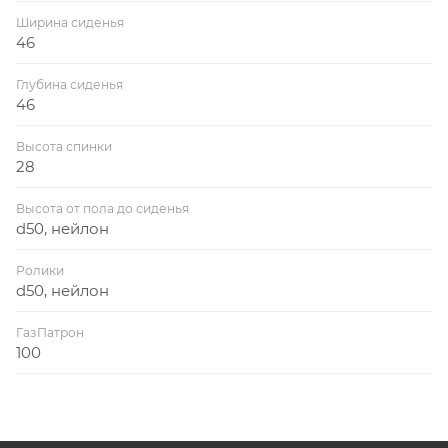
Ширина сиденья
46
Глубина сиденья
46
Высота спинки
28
Высота от пола до сиденья
d50, нейлон
Ролики
d50, нейлон
ГазПатрон
100