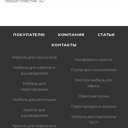
серый пластик 3D
ПОКУПАТЕЛЮ
КОМПАНИЯ
СТАТЬИ
КОНТАКТЫ
Мебель для персонала
Конференц кресла
Мебель для кабинета
Стулья для посетителей
руководителя
Мягкая мебель для
Мебель для
офиса
переговорных
Офисные кухни
Мебель для ресепшен
Перегородки и экраны
Кресла для
руководителя
Мебель для персонала
ТЕСТ
Кресла для персонала