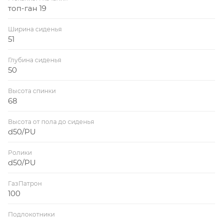
топ-ган 19
Ширина сиденья
51
Глубина сиденья
50
Высота спинки
68
Высота от пола до сиденья
d50/PU
Ролики
d50/PU
ГазПатрон
100
Подлокотники