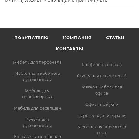
металл, кожаные накладки в цвет сиденья
ПОКУПАТЕЛЮ
КОМПАНИЯ
СТАТЬИ
КОНТАКТЫ
Мебель для персонала
Конференц кресла
Мебель для кабинета
Стулья для посетителей
руководителя
Мягкая мебель для
Мебель для
офиса
переговорных
Офисные кухни
Мебель для ресепшен
Перегородки и экраны
Кресла для
руководителя
Мебель для персонала
ТЕСТ
Кресла для персонала