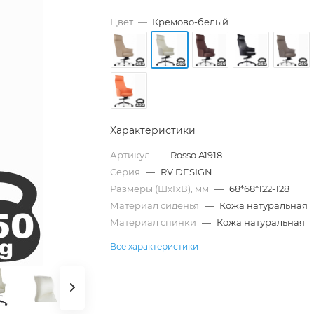
Цвет
—
Кремово-белый
Характеристики
Артикул
—
Rosso A1918
Серия
—
RV DESIGN
Размеры (ШхГхВ), мм
—
68*68*122-128
Материал сиденья
—
Кожа натуральная
Материал спинки
—
Кожа натуральная
Все характеристики