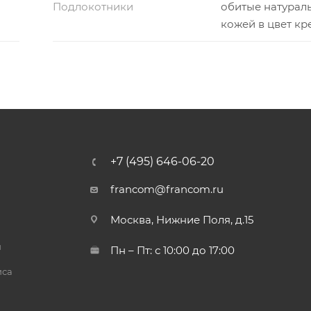
Подлокотники
обитые натурал
кожей в цвет кр
+7 (495) 646-06-20
francom@francom.ru
Москва, Нижние Поля, д.15
й
Пн – Пт: с 10:00 до 17:00
иса