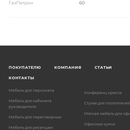
ГазПатрон
60
ПОКУПАТЕЛЮ
КОМПАНИЯ
СТАТЬИ
КОНТАКТЫ
Мебель для персонала
Конференц кресла
Мебель для кабинета
Стулья для посетителе
руководителя
Мягкая мебель для оф
Мебель для переговорных
Офисные кухни
Мебель для ресепшен