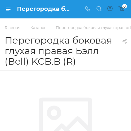
0
Перегородка боковая глухая правая Бэлл (Bell) KCB.B (R) купить в Москве, цена . - интернет-магазин ФРАНКОМ
—
—
Главная
Каталог
Перегородка боковая глухая правая Бэ
Перегородка боковая
глухая правая Бэлл
(Bell) KCB.B (R)