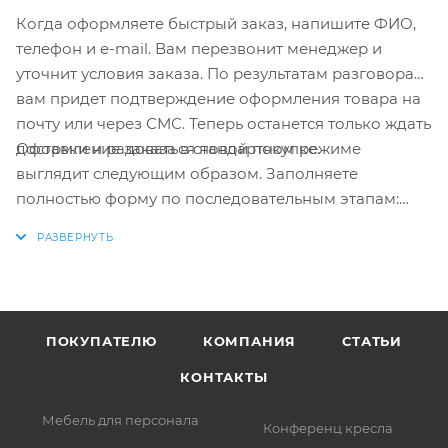
Когда оформляете быстрый заказ, напишите ФИО,
телефон и e-mail. Вам перезвонит менеджер и
уточнит условия заказа. По результатам разговора
вам придет подтверждение оформления товара на
почту или через СМС. Теперь останется только ждать
Оформление заказа в стандартном режиме
доставки и радоваться новой покупке.
выглядит следующим образом. Заполняете
полностью форму по последовательным этапам:
адрес, способ доставки, оплаты, данные о себе.
Советуем в комментарии к заказу написать
информацию, которая поможет курьеру вас найти.
Нажмите кнопку «Оформить заказ».
ПОКУПАТЕЛЮ
КОМПАНИЯ
СТАТЬИ
КОНТАКТЫ
Мебель для персонала
Конференц кресла