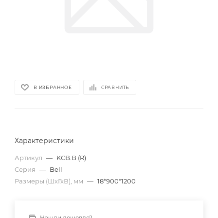
В ИЗБРАННОЕ
СРАВНИТЬ
Характеристики
Артикул
—
KCB.B (R)
Серия
—
Bell
Размеры (ШхГхВ), мм
—
18*900*1200
Нашли дешевле?