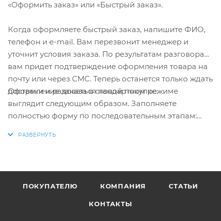
«Оформить заказ» или «Быстрый заказ».
Когда оформляете быстрый заказ, напишите ФИО,
телефон и e-mail. Вам перезвонит менеджер и
уточнит условия заказа. По результатам разговора
вам придет подтверждение оформления товара на
почту или через СМС. Теперь останется только ждать
Оформление заказа в стандартном режиме
доставки и радоваться новой покупке.
выглядит следующим образом. Заполняете
полностью форму по последовательным этапам:
адрес, способ доставки, оплаты, данные о себе.
Советуем в комментарии к заказу написать
информацию, которая поможет курьеру вас найти.
Нажмите кнопку «Оформить заказ».
ПОКУПАТЕЛЮ
КОМПАНИЯ
СТАТЬИ
КОНТАКТЫ