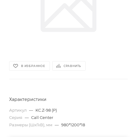
В ИЗБРАННОЕ
СРАВНИТЬ
Характеристики
Артикул
—
KC.Z-98 (P)
Серия
—
Call Center
Размеры (ШхГхВ), мм
—
980*1200*18