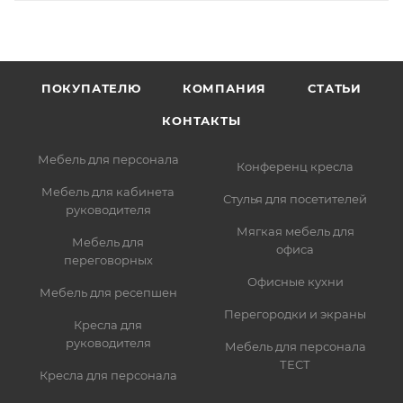
ПОКУПАТЕЛЮ
КОМПАНИЯ
СТАТЬИ
КОНТАКТЫ
Мебель для персонала
Конференц кресла
Мебель для кабинета
Стулья для посетителей
руководителя
Мягкая мебель для
Мебель для
офиса
переговорных
Офисные кухни
Мебель для ресепшен
Перегородки и экраны
Кресла для
руководителя
Мебель для персонала
ТЕСТ
Кресла для персонала