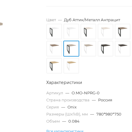
Цвет
—
Дуб Аттик/Металл Антрацит
Характеристики
Артикул
—
O.MO-NPRG-0
Страна производства
—
Россия
Серия
—
Onix
Размеры (ШхГхВ), мм
—
780*980*750
Объем
—
0.084
Все характеристики