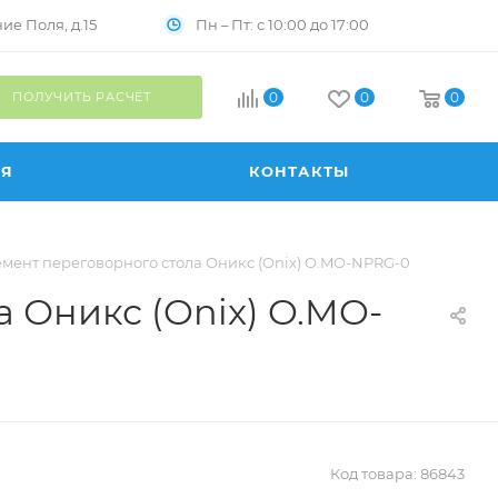
Пн – Пт: с 10:00 до 17:00
е Поля, д.15
ПОЛУЧИТЬ РАСЧЁТ
0
0
0
ИЯ
КОНТАКТЫ
мент переговорного стола Оникс (Onix) O.MO-NPRG-0
 Оникс (Onix) O.MO-
Код товара:
86843