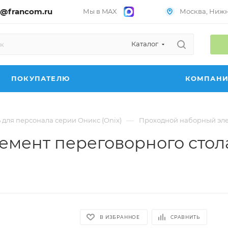
@francom.ru
Мы в MAX
Москва, Нижни
Каталог
ПОКУПАТЕЛЮ
КОМПАН
—
 для персонала серии Оникс (Onix)
Проходной наборный эле
мент переговорного стола
В ИЗБРАННОЕ
СРАВНИТЬ