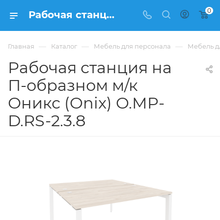
0
Рабочая станция на П-образном м/к Оникс (Onix) O.MP-D.RS-2.3.8 из ЛДСП купить в Москве, цена 38 570 ₽ - интернет-магазин ФРАНКОМ
—
—
—
Главная
Каталог
Мебель для персонала
Мебель д
Рабочая станция на
П-образном м/к
Оникс (Onix) O.MP-
D.RS-2.3.8