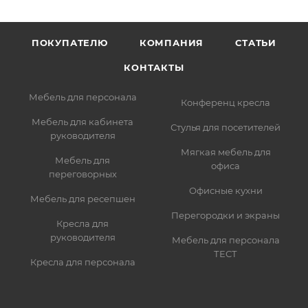
ПОКУПАТЕЛЮ
КОМПАНИЯ
СТАТЬИ
КОНТАКТЫ
Мебель для персонала
Конференц кресла
Мебель для кабинета
Стулья для посетителей
руководителя
Мягкая мебель для
Мебель для
офиса
переговорных
Офисные кухни
Мебель для ресепшен
Перегородки и экраны
Кресла для
руководителя
Мебель для персонала
ТЕСТ
Кресла для персонала