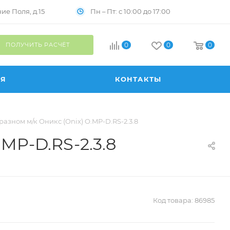
Пн – Пт: с 10:00 до 17:00
е Поля, д.15
ПОЛУЧИТЬ РАСЧЁТ
0
0
0
ИЯ
КОНТАКТЫ
азном м/к Оникс (Onix) O.MP-D.RS-2.3.8
MP-D.RS-2.3.8
Код товара:
86985