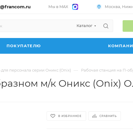
@francom.ru
Мы в MAX
Москва, Нижни
Каталог
ПОКУПАТЕЛЮ
КОМПАН
—
 для персонала серии Оникс (Onix)
Рабочая станция на П-обр
разном м/к Оникс (Onix) O.
В ИЗБРАННОЕ
СРАВНИТЬ