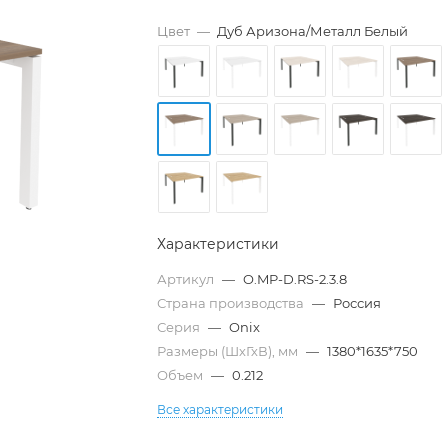
Цвет
—
Дуб Аризона/Металл Белый
Характеристики
Артикул
—
O.MP-D.RS-2.3.8
Страна производства
—
Россия
Серия
—
Onix
Размеры (ШхГхВ), мм
—
1380*1635*750
Объем
—
0.212
Все характеристики