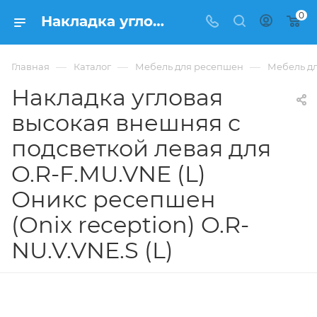
0
Накладка угловая высокая внешняя с подсветкой левая для O.R-F.MU.VNE (L) Оникс ресепшен (Onix reception) O.R-NU.V.VNE.S (L) из ЛДСП купить в Москве, цена 12 714 ₽. - интернет-магазин ФРАНКОМ
—
—
—
Главная
Каталог
Мебель для ресепшен
Мебель дл
Накладка угловая
высокая внешняя с
подсветкой левая для
O.R-F.MU.VNE (L)
Оникс ресепшен
(Onix reception) O.R-
NU.V.VNE.S (L)