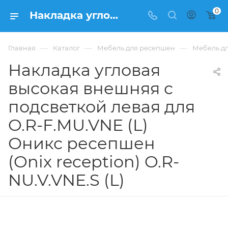
0
Накладка угловая высокая внешняя с подсветкой левая для O.R-F.MU.VNE (L) Оникс ресепшен (Onix reception) O.R-NU.V.VNE.S (L) из ЛДСП купить в Москве, цена 12 714 ₽. - интернет-магазин ФРАНКОМ
—
—
—
Главная
Каталог
Мебель для ресепшен
Мебель дл
Накладка угловая
высокая внешняя с
подсветкой левая для
O.R-F.MU.VNE (L)
Оникс ресепшен
(Onix reception) O.R-
NU.V.VNE.S (L)