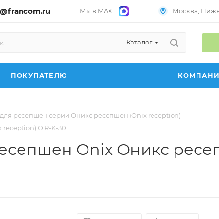
@francom.ru
Мы в MAX
Москва, Нижни
Каталог
ПОКУПАТЕЛЮ
КОМПАН
—
для ресепшен серии Оникс ресепшен (Onix reception)
reception) O.R-K-30
есепшен Onix Оникс ресепш