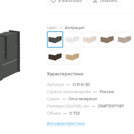
В ИЗБРАННОЕ
СРАВНИТЬ
Цвет
—
Антрацит
Характеристики
Артикул
—
O.R-K-30
Страна производства
—
Россия
Серия
—
Onix reception
Размеры (ШхГхВ), мм
—
2168*3151*1187
Объем
—
0.753
Все характеристики