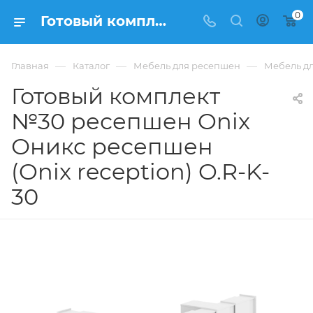
0
Готовый комплект №30 ресепшен Onix Оникс ресепшен (Onix reception) O.R-K-30 из ЛДСП купить в Москве, цена 128 293 ₽. - интернет-магазин ФРАНКОМ
—
—
—
Главная
Каталог
Мебель для ресепшен
Мебель дл
Готовый комплект
№30 ресепшен Onix
Оникс ресепшен
(Onix reception) O.R-K-
30