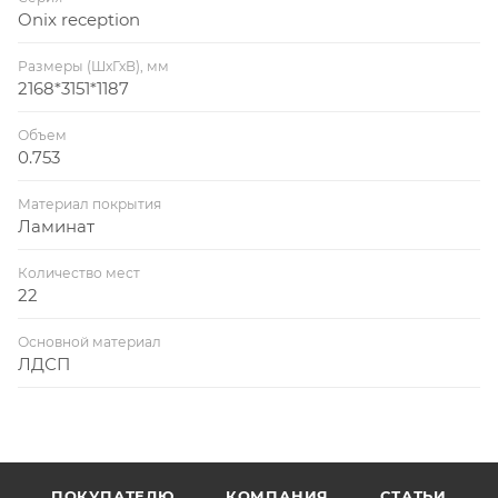
Onix reception
Размеры (ШхГхВ), мм
2168*3151*1187
Объем
0.753
Материал покрытия
Ламинат
Количество мест
22
Основной материал
ЛДСП
ПОКУПАТЕЛЮ
КОМПАНИЯ
СТАТЬИ