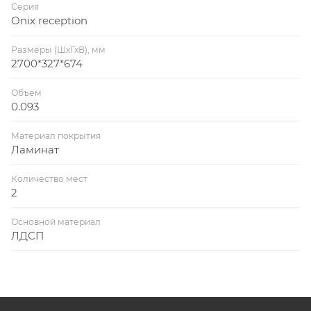
Серия
Onix reception
Размеры (ШхГхВ), мм
2700*327*674
Объем
0.093
Материал покрытия
Ламинат
Количество мест
2
Основной материал
ЛДСП