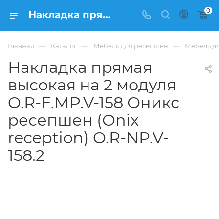
0
Накладка прямая высокая на 2 модуля O.R-F.MP.V-158 Оникс ресепшен (Onix reception) O.R-NP.V-158.2 из ЛДСП купить в Москве, цена 15 837 ₽. - интернет-магазин ФРАНКОМ
—
—
—
Главная
Каталог
Мебель для ресепшен
Мебель дл
Накладка прямая
высокая на 2 модуля
O.R-F.MP.V-158 Оникс
ресепшен (Onix
reception) O.R-NP.V-
158.2