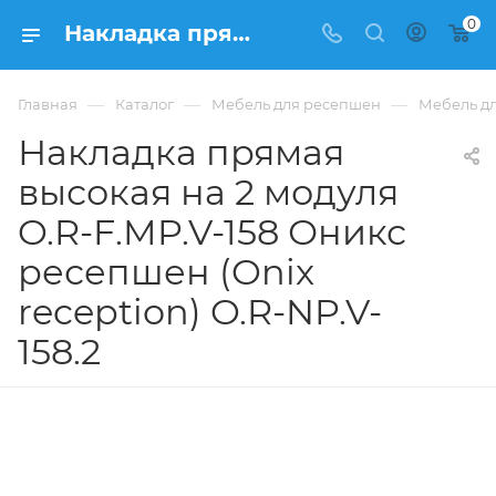
0
Накладка прямая высокая на 2 модуля O.R-F.MP.V-158 Оникс ресепшен (Onix reception) O.R-NP.V-158.2 из ЛДСП купить в Москве, цена 15 837 ₽. - интернет-магазин ФРАНКОМ
—
—
—
Главная
Каталог
Мебель для ресепшен
Мебель дл
Накладка прямая
высокая на 2 модуля
O.R-F.MP.V-158 Оникс
ресепшен (Onix
reception) O.R-NP.V-
158.2