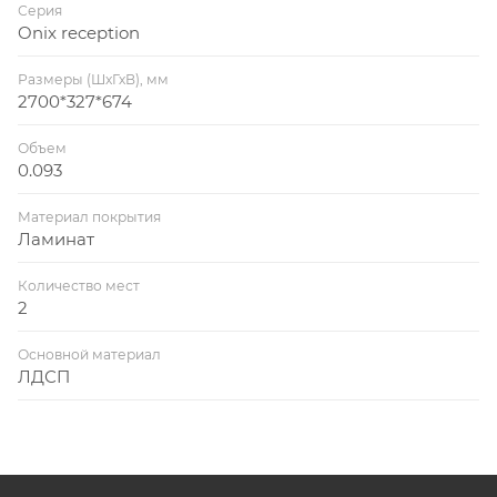
Серия
Onix reception
Размеры (ШхГхВ), мм
2700*327*674
Объем
0.093
Материал покрытия
Ламинат
Количество мест
2
Основной материал
ЛДСП