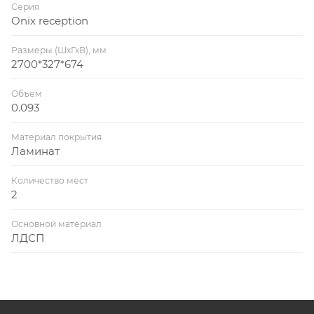
Серия
Onix reception
Размеры (ШхГхВ), мм
2700*327*674
Объем
0.093
Материал покрытия
Ламинат
Количество мест
2
Основной материал
ЛДСП