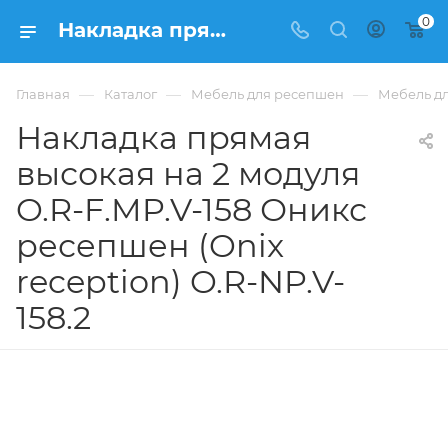
0
Накладка прямая высокая на 2 модуля O.R-F.MP.V-158 Оникс ресепшен (Onix reception) O.R-NP.V-158.2 из ЛДСП купить в Москве, цена 15 837 ₽. - интернет-магазин ФРАНКОМ
—
—
—
Главная
Каталог
Мебель для ресепшен
Мебель дл
Накладка прямая
высокая на 2 модуля
O.R-F.MP.V-158 Оникс
ресепшен (Onix
reception) O.R-NP.V-
158.2