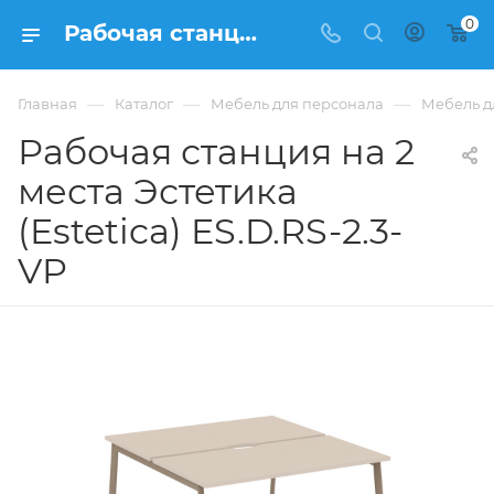
0
Рабочая станция на 2 места Эстетика (Estetica) ES.D.RS-2.3-VP купить в Москве, цена 37 622 ₽. - интернет-магазин ФРАНКОМ
—
—
—
Главная
Каталог
Мебель для персонала
Мебель дл
Рабочая станция на 2
места Эстетика
(Estetica) ES.D.RS-2.3-
VP