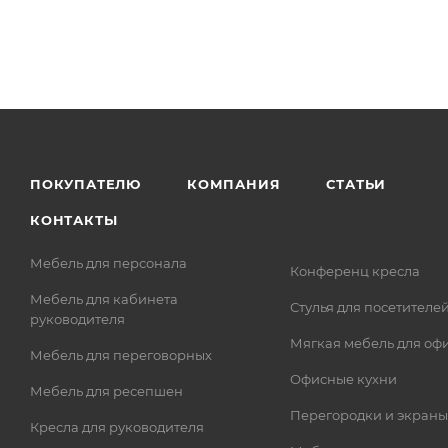
ПОКУПАТЕЛЮ
КОМПАНИЯ
СТАТЬИ
КОНТАКТЫ
Мебель для персонала
Конференц кресла
Мебель для кабинета
Стулья для посетителе
руководителя
Мягкая мебель для оф
Мебель для переговорных
Офисные кухни
Мебель для ресепшен
Перегородки и экраны
Кресла для руководителя