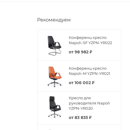
Рекомендуем
Конференц кресло
Napoli-SF YZPN-YR022
от
98 982 ₽
Конференц кресло
Napoli-M YZPN-YR021
от
106 002 ₽
Кресло для
руководителя Napoli
YZPN-YR020
от
83 835 ₽