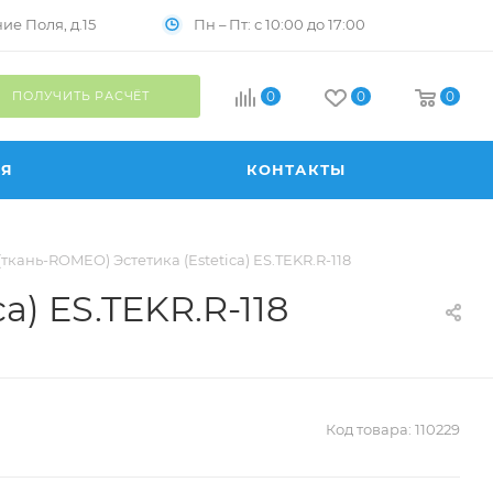
Пн – Пт: с 10:00 до 17:00
е Поля, д.15
ПОЛУЧИТЬ РАСЧЁТ
0
0
0
ИЯ
КОНТАКТЫ
кань-ROMEO) Эстетика (Estetica) ES.TEKR.R-118
) ES.TEKR.R-118
Код товара:
110229