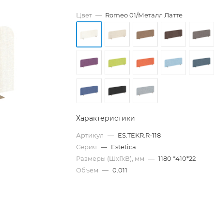
Цвет
—
Romeo 01/Металл Латте
Характеристики
Артикул
—
ES.TEKR.R-118
Серия
—
Estetica
Размеры (ШхГхВ), мм
—
1180 *410*22
Объем
—
0.011