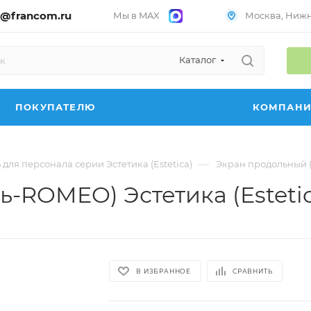
@francom.ru
Мы в MAX
Москва, Нижни
Каталог
ПОКУПАТЕЛЮ
КОМПАН
—
для персонала серии Эстетика (Estetica)
Экран продольный (т
-ROMEO) Эстетика (Estetica
В ИЗБРАННОЕ
СРАВНИТЬ