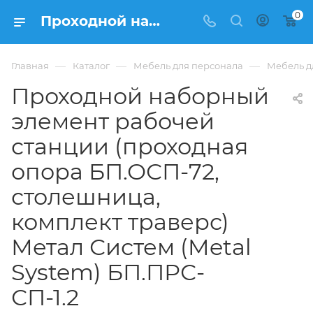
0
Проходной наборный элемент рабочей станции (проходная опора БП.ОСП-72, столешница, комплект траверс) Метал Систем (Metal System) БП.ПРС-СП-1.2 купить в Москве, цена 13 360 ₽. - интернет-магазин ФРАНКОМ
—
—
—
Главная
Каталог
Мебель для персонала
Мебель д
Проходной наборный
элемент рабочей
станции (проходная
опора БП.ОСП-72,
столешница,
комплект траверс)
Метал Систем (Metal
System) БП.ПРС-
СП-1.2