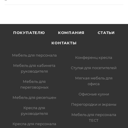
ПОКУПАТЕЛЮ
КОМПАНИЯ
СТАТЬИ
КОНТАКТЫ
Мебель для персонала
Конференц кресла
Мебель для кабинета
Стулья для посетителей
руководителя
Мягкая мебель для
Мебель для
офиса
переговорных
Офисные кухни
Мебель для ресепшен
Перегородки и экраны
Кресла для
руководителя
Мебель для персонала
ТЕСТ
Кресла для персонала