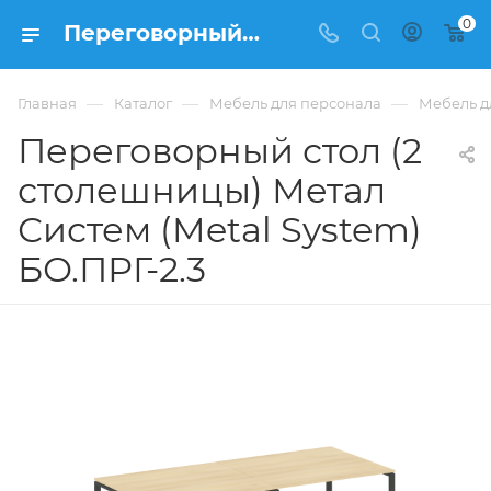
0
Переговорный стол (2 столешницы) Метал Систем (Metal System) БО.ПРГ-2.3 купить в Москве, цена 60 448 ₽. - интернет-магазин ФРАНКОМ
—
—
—
Главная
Каталог
Мебель для персонала
Мебель д
Переговорный стол (2
столешницы) Метал
Систем (Metal System)
БО.ПРГ-2.3