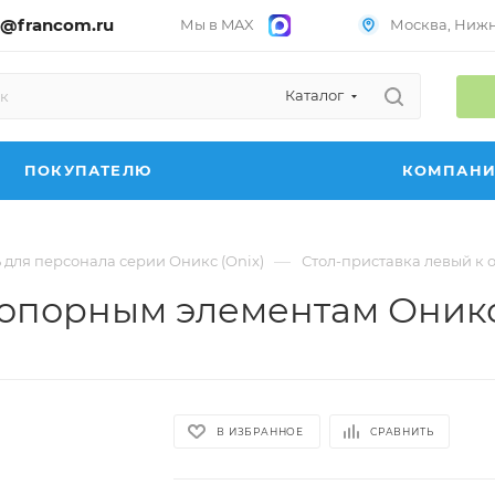
@francom.ru
Мы в MAX
Москва, Нижни
Каталог
ПОКУПАТЕЛЮ
КОМПАН
—
 для персонала серии Оникс (Onix)
Стол-приставка левый к о
опорным элементам Оникс (
В ИЗБРАННОЕ
СРАВНИТЬ