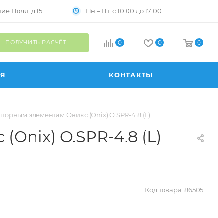
Пн – Пт: с 10:00 до 17:00
е Поля, д.15
ПОЛУЧИТЬ РАСЧЁТ
0
0
0
ИЯ
КОНТАКТЫ
порным элементам Оникс (Onix) O.SPR-4.8 (L)
Onix) O.SPR-4.8 (L)
Код товара:
86505